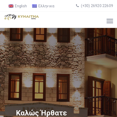
(+30) 26920 22609
English
Ελληνικα